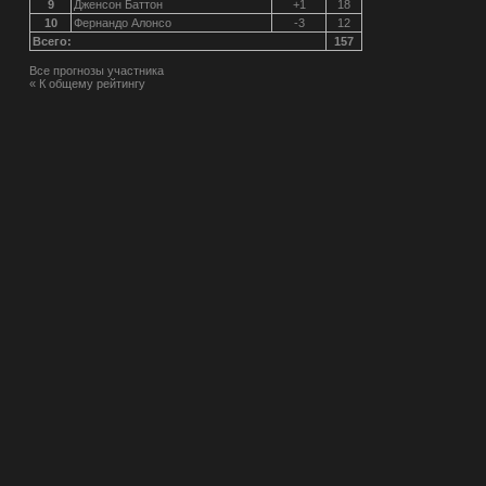
9
Дженсон Баттон
+1
18
10
Фернандо Алонсо
-3
12
Всего:
157
Все прогнозы участника
« К общему рейтингу