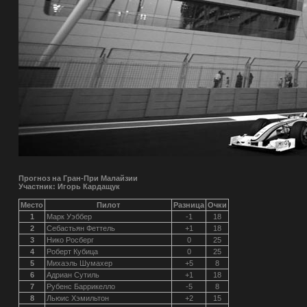
Прогноз на Гран-При Малайзии
Участник: Игорь Кардащук
Место
Пилот
Разница
Очки
1
Марк Уэббер
-1
18
2
Себастьян Феттель
+1
18
3
Нико Росберг
0
25
4
Роберт Кубица
0
25
5
Михаэль Шумахер
+5
8
6
Адриан Сутиль
+1
18
7
Рубенс Баррикелло
-5
8
8
Льюис Хэмильтон
+2
15