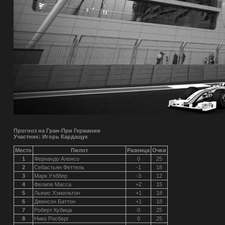
Прогноз на Гран-При Германии
Участник: Игорь Кардащук
Место
Пилот
Разница
Очки
1
Фернандо Алонсо
0
25
2
Себастьян Феттель
-1
18
3
Марк Уэббер
-3
12
4
Фелипе Масса
+2
15
5
Льюис Хэмильтон
+1
18
6
Дженсон Баттон
+1
18
7
Роберт Кубица
0
25
8
Нико Росберг
0
25