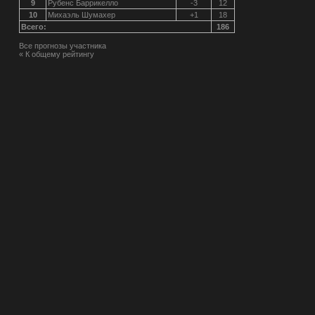
9
Рубенс Баррикелло
-3
12
10
Михаэль Шумахер
+1
18
Всего:
186
Все прогнозы участника
« К общему рейтингу