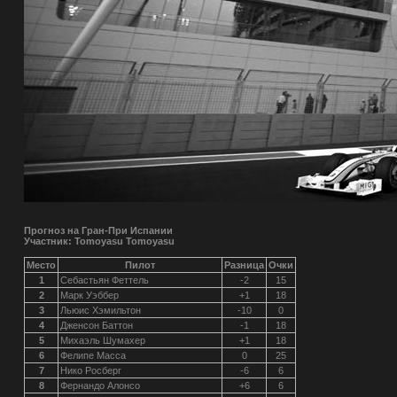
Прогноз на Гран-При Испании
Участник: Tomoyasu Tomoyasu
Место
Пилот
Разница
Очки
1
Себастьян Феттель
-2
15
2
Марк Уэббер
+1
18
3
Льюис Хэмильтон
-10
0
4
Дженсон Баттон
-1
18
5
Михаэль Шумахер
+1
18
6
Фелипе Масса
0
25
7
Нико Росберг
-6
6
8
Фернандо Алонсо
+6
6