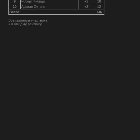
9
Роберт Кубица
+1
18
10
Адриан Сутиль
+3
12
Всего:
136
Все прогнозы участника
« К общему рейтингу