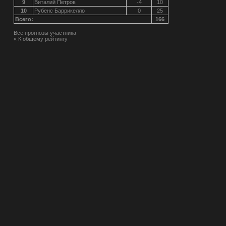
9
Виталий Петров
-4
10
10
Рубенс Баррикелло
0
25
Всего:
166
Все прогнозы участника
« К общему рейтингу