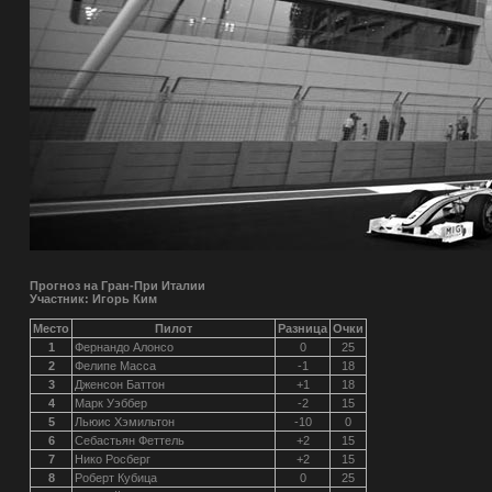
Прогноз на Гран-При Италии
Участник: Игорь Ким
Место
Пилот
Разница
Очки
1
Фернандо Алонсо
0
25
2
Фелипе Масса
-1
18
3
Дженсон Баттон
+1
18
4
Марк Уэббер
-2
15
5
Льюис Хэмильтон
-10
0
6
Себастьян Феттель
+2
15
7
Нико Росберг
+2
15
8
Роберт Кубица
0
25