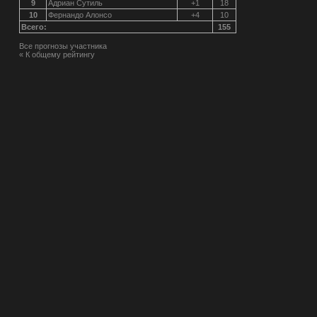
9
Адриан Сутиль
+1
18
10
Фернандо Алонсо
+4
10
Всего:
155
Все прогнозы участника
« К общему рейтингу