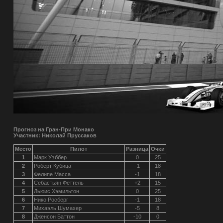
Прогноз на Гран-При Монако
Участник: Николай Пруссаков
Место
Пилот
Разница
Очки
1
Марк Уэббер
0
25
2
Роберт Кубица
-1
18
3
Фелипе Масса
-1
18
4
Себастьян Феттель
+2
15
5
Льюис Хэмильтон
0
25
6
Нико Росберг
-1
18
7
Михаэль Шумахер
-5
8
8
Дженсон Баттон
-10
0