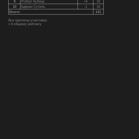
9
Роберт Кубица
+4
10
10
Адриан Сутиль
-1
18
Всего:
141
Все прогнозы участника
« К общему рейтингу