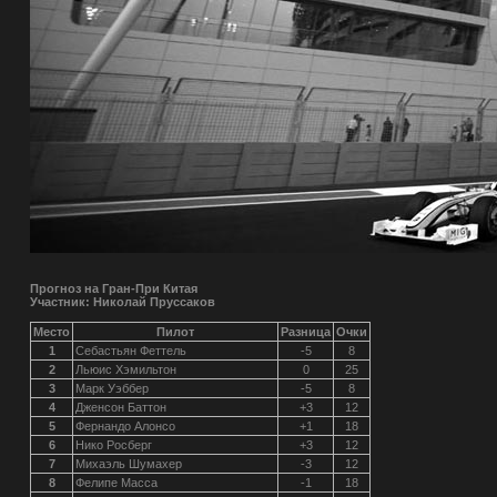
Прогноз на Гран-При Китая
Участник: Николай Пруссаков
Место
Пилот
Разница
Очки
1
Себастьян Феттель
-5
8
2
Льюис Хэмильтон
0
25
3
Марк Уэббер
-5
8
4
Дженсон Баттон
+3
12
5
Фернандо Алонсо
+1
18
6
Нико Росберг
+3
12
7
Михаэль Шумахер
-3
12
8
Фелипе Масса
-1
18