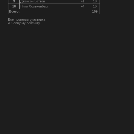
9
Дженсон Баттон
+1
18
10
Нико Хюлькенберг
+4
10
Всего:
109
Все прогнозы участника
« К общему рейтингу