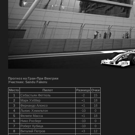
Прогноз на Гран-При Венгрии
Участник: Sandu Fakeru
Место
Пилот
Разница
Очки
1
Себастьян Феттель
-2
15
2
Марк Уэббер
+1
18
3
Фернандо Алонсо
+1
18
4
Льюис Хэмильтон
-10
0
5
Фелипе Масса
+1
18
6
Нико Росберг
-10
0
7
Роберт Кубица
-10
0
8
Виталий Петров
+3
12