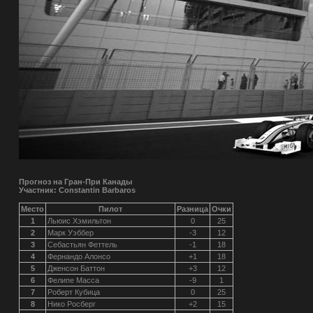
Прогноз на Гран-При Канады
Участник: Constantin Barbaros
Место
Пилот
Разница
Очки
1
Льюис Хэмильтон
0
25
2
Марк Уэббер
-3
12
3
Себастьян Феттель
-1
18
4
Фернандо Алонсо
+1
18
5
Дженсон Баттон
+3
12
6
Фелипе Масса
-9
1
7
Роберт Кубица
0
25
8
Нико Росберг
+2
15