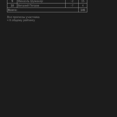
9
Михаэль Шумахер
-2
15
10
Виталий Петров
-7
4
Всего:
145
Все прогнозы участника
« К общему рейтингу