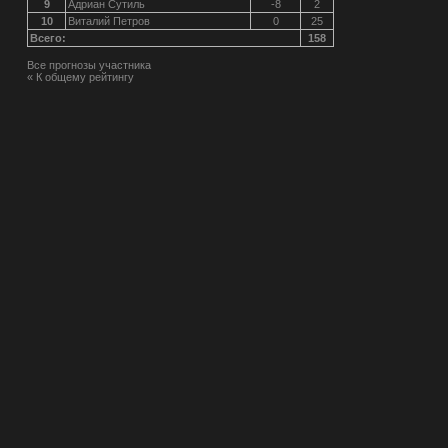
9
Адриан Сутиль
-8
2
10
Виталий Петров
0
25
Всего:
158
Все прогнозы участника
« К общему рейтингу