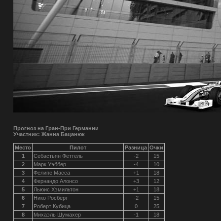
Прогноз на Гран-При Германии
Участник: Жанна Бацанюк
Место
Пилот
Разница
Очки
1
Себастьян Феттель
-2
15
2
Марк Уэббер
-4
10
3
Фелипе Масса
+1
18
4
Фернандо Алонсо
+3
12
5
Льюис Хэмильтон
+1
18
6
Нико Росберг
-2
15
7
Роберт Кубица
0
25
8
Михаэль Шумахер
-1
18