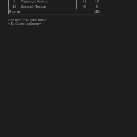
9
Фернандо Алонсо
+1
18
10
Виталий Петров
-5
8
Всего:
150
Все прогнозы участника
« К общему рейтингу