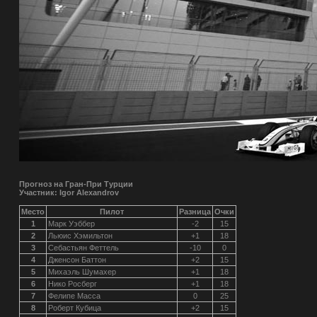
Прогноз на Гран-При Турции
Участник: Igor Alexandrov
Место
Пилот
Разница
Очки
1
Марк Уэббер
-2
15
2
Льюис Хэмильтон
+1
18
3
Себастьян Феттель
-10
0
4
Дженсон Баттон
+2
15
5
Михаэль Шумахер
+1
18
6
Нико Росберг
+1
18
7
Фелипе Масса
0
25
8
Роберт Кубица
+2
15