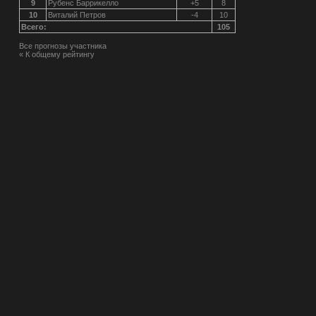
9
Рубенс Баррикелло
+5
8
10
Виталий Петров
-4
10
Всего:
105
Все прогнозы участника
« К общему рейтингу