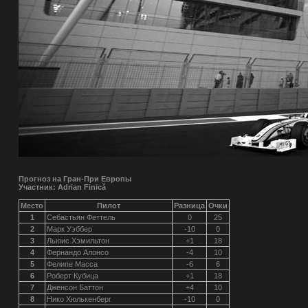
Прогноз на Гран-При Европы
Участник: Adrian Finică
Место
Пилот
Разница
Очки
1
Себастьян Феттель
0
25
2
Марк Уэббер
-10
0
3
Льюис Хэмильтон
+1
18
4
Фернандо Алонсо
-4
10
5
Фелипе Масса
-6
6
6
Роберт Кубица
+1
18
7
Дженсон Баттон
+4
10
8
Нико Хюлькенберг
-10
0