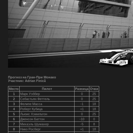
Прогноз на Гран-При Монако
Участник: Adrian Finică
Место
Пилот
Разница
Очки
1
Марк Уэббер
0
25
2
Себастьян Феттель
0
25
3
Фелипе Масса
-1
18
4
Роберт Кубица
+1
18
5
Льюис Хэмильтон
0
25
6
Дженсон Баттон
-10
0
7
Михаэль Шумахер
-5
8
8
Нико Росберг
+1
18