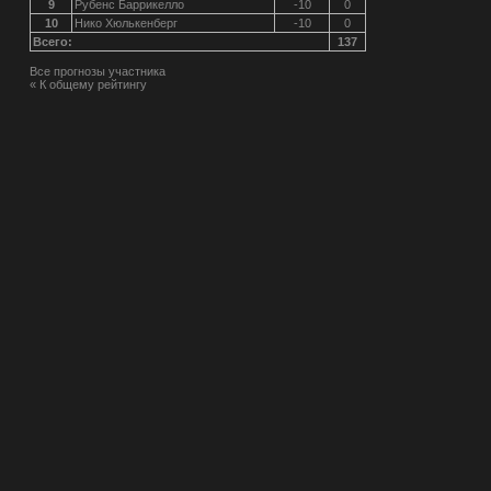
9
Рубенс Баррикелло
-10
0
10
Нико Хюлькенберг
-10
0
Всего:
137
Все прогнозы участника
« К общему рейтингу