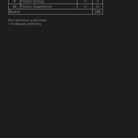
9
Роберт Кубица
+7
4
10
Рубенс Баррикелло
+2
15
Всего:
109
Все прогнозы участника
« К общему рейтингу