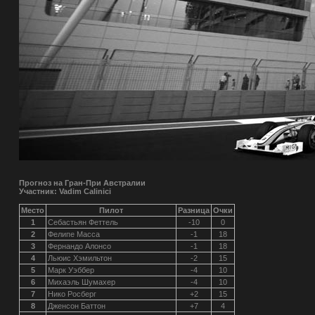
Прогноз на Гран-При Австралии
Участник: Vadim Calinici
Место
Пилот
Разница
Очки
1
Себастьян Феттель
-10
0
2
Фелипе Масса
-1
18
3
Фернандо Алонсо
-1
18
4
Льюис Хэмильтон
-2
15
5
Марк Уэббер
-4
10
6
Михаэль Шумахер
-4
10
7
Нико Росберг
+2
15
8
Дженсон Баттон
+7
4