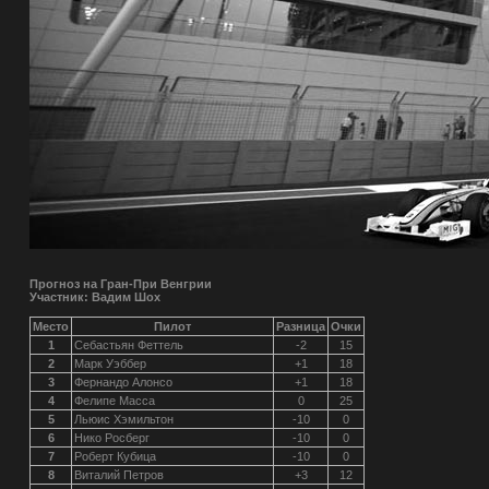
Прогноз на Гран-При Венгрии
Участник: Вадим Шох
Место
Пилот
Разница
Очки
1
Себастьян Феттель
-2
15
2
Марк Уэббер
+1
18
3
Фернандо Алонсо
+1
18
4
Фелипе Масса
0
25
5
Льюис Хэмильтон
-10
0
6
Нико Росберг
-10
0
7
Роберт Кубица
-10
0
8
Виталий Петров
+3
12