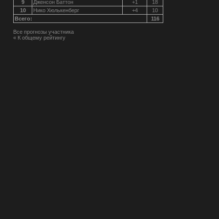
9
Дженсон Баттон
+1
18
10
Нико Хюлькенберг
+4
10
Всего:
116
Все прогнозы участника
« К общему рейтингу