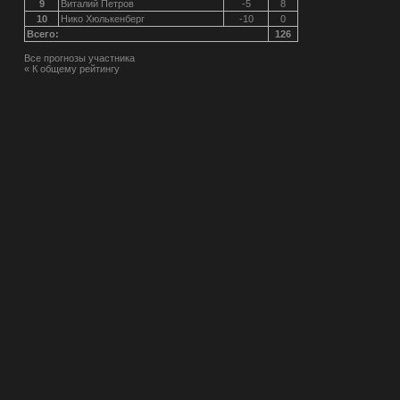
9
Виталий Петров
-5
8
10
Нико Хюлькенберг
-10
0
Всего:
126
Все прогнозы участника
« К общему рейтингу