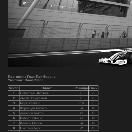
Прогноз на Гран-При Европы
Участник: Danil Platon
Место
Пилот
Разница
Очки
1
Себастьян Феттель
0
25
2
Льюис Хэмильтон
0
25
3
Марк Уэббер
-10
0
4
Фернандо Алонсо
-4
10
5
Дженсон Баттон
+2
15
6
Роберт Кубица
+1
18
7
Фелипе Масса
-4
10
8
Нико Росберг
-2
15