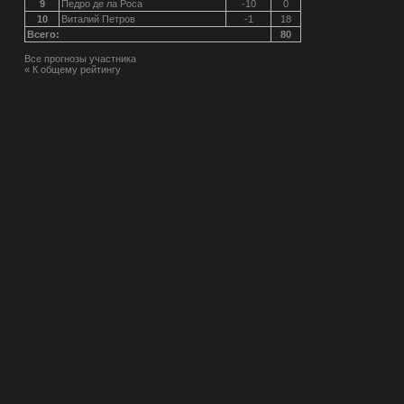
9
Педро де ла Роса
-10
0
10
Виталий Петров
-1
18
Всего:
80
Все прогнозы участника
« К общему рейтингу