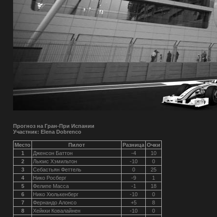
Прогноз на Гран-При Испании
Участник: Elena Dobrenco
Место
Пилот
Разница
Очки
1
Дженсон Баттон
-4
10
2
Льюис Хэмильтон
-10
0
3
Себастьян Феттель
0
25
4
Нико Росберг
-9
1
5
Фелипе Масса
-1
18
6
Нико Хюлькенберг
-10
0
7
Фернандо Алонсо
+5
8
8
Хейкки Ковалайнен
-10
0