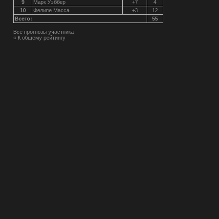
9
Марк Уэббер
+7
4
10
Фелипе Масса
+3
12
Всего:
55
Все прогнозы участника
« К общему рейтингу