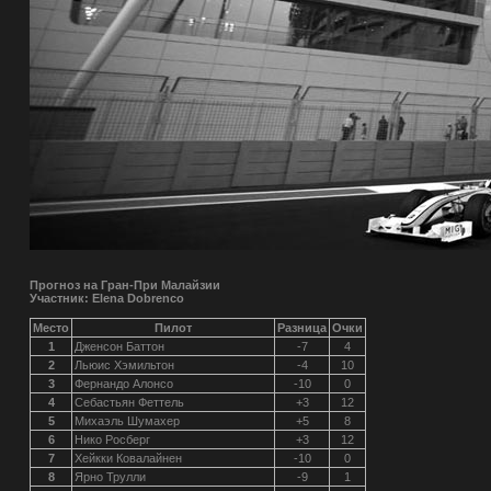
Прогноз на Гран-При Малайзии
Участник: Elena Dobrenco
Место
Пилот
Разница
Очки
1
Дженсон Баттон
-7
4
2
Льюис Хэмильтон
-4
10
3
Фернандо Алонсо
-10
0
4
Себастьян Феттель
+3
12
5
Михаэль Шумахер
+5
8
6
Нико Росберг
+3
12
7
Хейкки Ковалайнен
-10
0
8
Ярно Трулли
-9
1