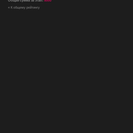
Общая сумма за этап:
8000
« К общему рейтингу