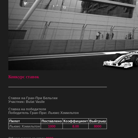
Конкурс ставок
Ставки на Гран-При Бельгии
Участник: Bulat Vasile
Ставка на победителя
Победитель Гран-При: Льюис Хэмильтон
Пилот
Поставлено
Коэффициент
Выйгрыш
Льюис Хэмильтон
1000
8.00
8000